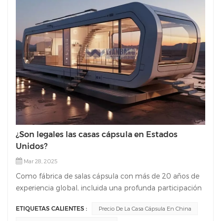
¿Son legales las casas cápsula en Estados
Unidos?
Mar 28, 2025
Como fábrica de salas cápsula con más de 20 años de
experiencia global, incluida una profunda participación
en el mercado estadounidense, aquí hay un análisis
ETIQUETAS CALIENTES :
Precio De La Casa Cápsula En China
detallado del entorno legal, las tendencias de la