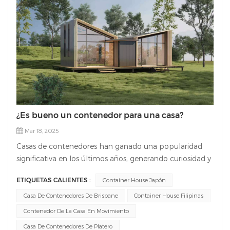
¿Es bueno un contenedor para una casa?
Mar 18, 2025
Casas de contenedores han ganado una popularidad
significativa en los últimos años, generando curiosidad y
debates entre las personas que buscan soluciones
ETIQUETAS CALIENTES :
Container House Japón
alternativas de vivienda. Si bien las casas tradicionales
han sido durante mucho tiempo la norma, las casas de
Casa De Contenedores De Brisbane
Container House Filipinas
contenedores presentan un enfoque único e innovador
Contenedor De La Casa En Movimiento
para los diseños de vivienda. En este artículo,
Casa De Contenedores De Platero