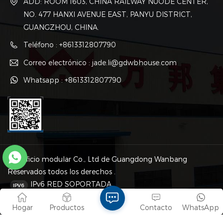
ADD: ROOM 1603, CHINA RAILWAY NUODE CENTER,
sección especial y conexión
sección especial y conexión
de pernos, las diferentes
de pernos, las diferentes
NO. 477 HANXI AVENUE EAST, PANYU DISTRICT,
unidades están conectadas
unidades están conectadas
GUANGZHOU, CHINA.
mediante pernos.
mediante pernos.
Teléfono : +8613312807790
Correo electrónico : jade.li@gdwbhouse.com
Whatsapp : +8613312807790
© Edificio modular Co., Ltd de Guangdong Wanbang
Reservados todos los derechos .
IPv6 RED SOPORTADA
Mapa del sitio
|
XML
|
política de privacidad
Hogar
Productos
Contacto
WhatsApp