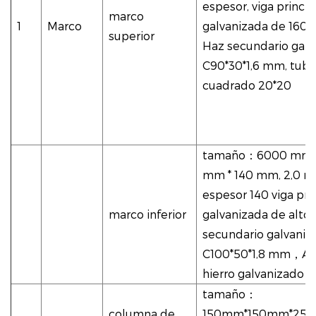
espesor, viga princip
marco
1
Marco
galvanizada de 160 d
superior
Haz secundario galv
C90*30*1,6 mm, tub
cuadrado 20*20
tamaño
：
6000 mm 
mm * 140 mm, 2,0 
espesor 140 viga pri
marco inferior
galvanizada de alto
secundario galvaniz
C100*50*1,8 mm
，
Án
hierro galvanizado L
tamaño
：
columna de
150mm*150mm*25