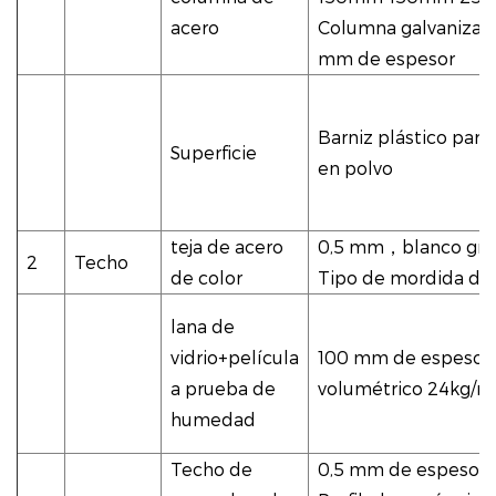
acero
Columna galvanizad
mm de espesor
Barniz plástico para
Superficie
en polvo
teja de acero
0,5 mm
，
blanco gri
2
Techo
de color
Tipo de mordida de 
lana de
vidrio+película
100 mm de espesor
a prueba de
volumétrico 24kg/m
humedad
Techo de
0,5 mm de espesor