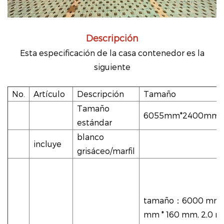
Descripción
Esta especificación de la casa contenedor es la
siguiente
No.
Artículo
Descripción
Tamaño
Tamaño
6055mm*2400mm*
estándar
blanco
incluye
grisáceo/marfil
tamaño
：
6000 mm 
mm * 160 mm, 2,0 