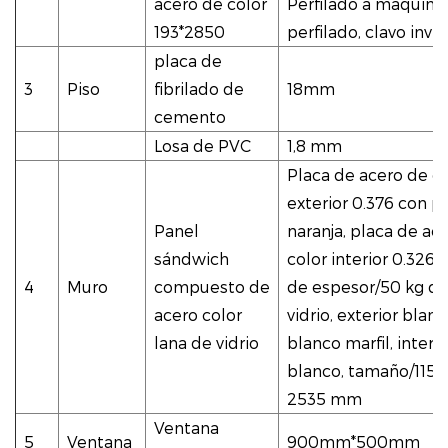
acero de color
Perfilado a máquina,
193*2850
perfilado, clavo invis
placa de
3
Piso
fibrilado de
18mm
cemento
Losa de PVC
1,8 mm
Placa de acero de co
exterior 0.376 con pi
Panel
naranja, placa de ac
sándwich
color interior 0.32
4
Muro
compuesto de
de espesor/50 kg de
acero color
vidrio, exterior blanc
lana de vidrio
blanco marfil, interio
blanco, tamaño/115
2535 mm
Ventana
5
Ventana
900mm*500mm