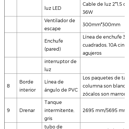
Cable de luz 2*1,5 c
luz LED
36W
Ventilador de
300mm*300mm
escape
Línea de enchufe 3*2
Enchufe
cuadrados, 10A cinc
(pared)
agujeros
interruptor de
luz
Los paquetes de tap
Borde
Línea de
8
columna son blancos
interior
ángulo de PVC
zócalos son marron
Tanque
9
Drenar
intermitente,
2695 mm/5695 mm
gris
tubo de