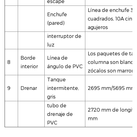
escape
Línea de enchufe 3*2
Enchufe
cuadrados, 10A cinc
(pared)
agujeros
interruptor de
luz
Los paquetes de tap
Borde
Línea de
8
columna son blancos
interior
ángulo de PVC
zócalos son marron
Tanque
9
Drenar
intermitente,
2695 mm/5695 mm
gris
tubo de
2720 mm de longitu
drenaje de
mm
PVC