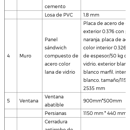
cemento
Losa de PVC
1,8 mm
Placa de acero de co
exterior 0.376 con pi
Panel
naranja, placa de ac
sándwich
color interior 0.32
4
Muro
compuesto de
de espesor/50 kg de
acero color
vidrio, exterior blanc
lana de vidrio
blanco marfil, interio
blanco, tamaño/115
2535 mm
Ventana
5
Ventana
900mm*500mm
abatible
Persianas
1150 mm * 440 mm
Cerradura
antirrobo de