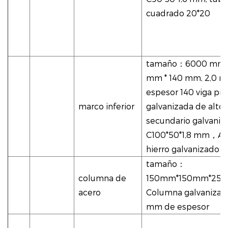
cuadrado 20*20
tamaño
：
6000 mm 
mm * 140 mm, 2,0 
espesor 140 viga pri
marco inferior
galvanizada de alto
secundario galvaniz
C100*50*1,8 mm
，
Án
hierro galvanizado L
tamaño
：
columna de
150mm*150mm*25
acero
Columna galvanizad
mm de espesor