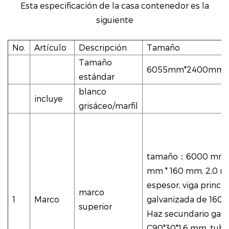
Esta especificación de la casa contenedor es la
siguiente
No.
Artículo
Descripción
Tamaño
Tamaño
6055mm*2400mm*
estándar
blanco
incluye
grisáceo/marfil
tamaño
：
6000 mm 
mm * 160 mm, 2,0 
espesor, viga princip
marco
1
Marco
galvanizada de 160 d
superior
Haz secundario galv
C90*30*1,6 mm, tub