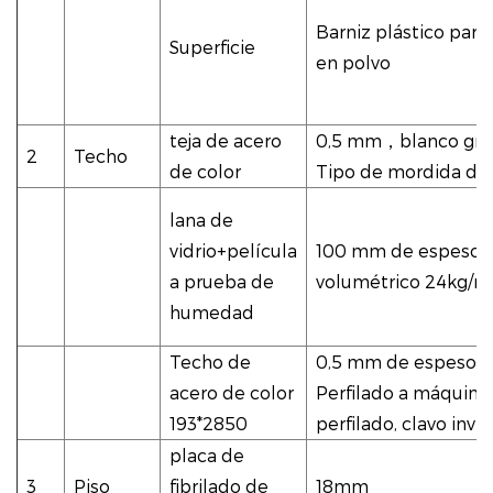
Barniz plástico para
Superficie
en polvo
teja de acero
0,5 mm
，
blanco gri
2
Techo
de color
Tipo de mordida de 
lana de
vidrio+película
100 mm de espesor
a prueba de
volumétrico 24kg/m
humedad
Techo de
0,5 mm de espesor
acero de color
Perfilado a máquina,
193*2850
perfilado, clavo invis
placa de
3
Piso
fibrilado de
18mm