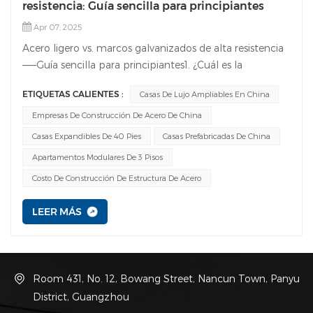
resistencia: Guía sencilla para principiantes
Apr 07, 2025
Acero ligero vs. marcos galvanizados de alta resistencia
——Guía sencilla para principiantes1. ¿Cuál es la
diferencia de materiales?Acero ligeroFabricado con
ETIQUETAS CALIENTES :
Casas De Lujo Ampliables En China
láminas delgadas de acero laminado en frío (de 1 a 3
mm de espesor). Suele emplearse acero reciclado,
Empresas De Construcción De Acero De China
moldeado en estructuras para facilitar su montaje,
Casas Expandibles De 40 Pies
Casas Prefabricadas De China
como si se construyera con bloques de LEGO. Acero
Apartamentos Modulares De 3 Pisos
galvanizado de alta resistenciaAcero más grueso (3–10
Costo De Construcción De Estructura De Acero
mm) bañado en zinc fundido para prevenir la oxidación,
como un "impermeable" para el acero. Fabricado para
LEER MÁS
resistir condiciones adversas. 2. Resistencia vs.
PortabilidadAcero ligero:Ventajas: Fácil de mover y
modificar (por ejemplo, casas contenedores plegables o
casas cápsula).Contras: Capacidad de peso limitada
Room 431, No. 12, Bowang Street, Nancun Town, Panyu
(mejor para 1 a 3 pisos), puede oxidarse sin
District, Guangzhou
recubrimiento. Acero galvanizado de alta