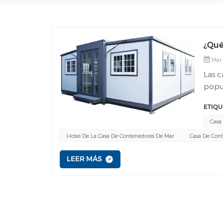
¿Qué
Mar 
Las 
popul
las n
ETIQU
cont
expan
Casa
de fl
Hotel De La Casa De Contenedores De Mar
Casa De Cont
prof
expa
LEER MÁS
benef
hospi
Una c
vivie
están