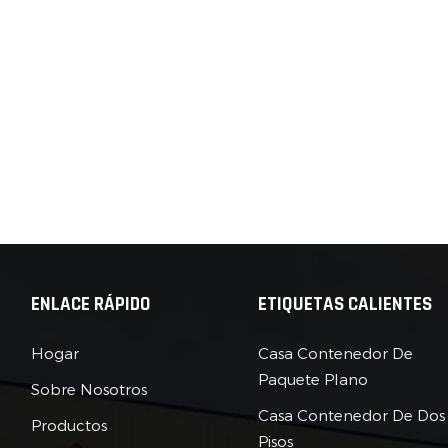
lificado involucrado en el ensamblaje de módulos de
nedores. En consecuencia, estas casas pueden ser una
ón más asequible para aquellos que buscan soluciones de
miento.2.3 Sostenibilidad:El uso de contenedores de envío
lados contribuye a la ecológica de las casas de contenedore
dibles al reducir los desechos y minimizar la demanda de
s materiales de construcción. Además, el diseño modular
te el uso eficiente de recursos, ya que los módulos se
n agregar o eliminar según sea necesario, reduciendo el
mo de energía innecesario durante la construcción.3.
sas aplicaciones:3.1 Arquitectura:Las casas de contenedores
dibles han atraído la atención de los arquitectos de todo el
ENLACE RÁPIDO
ETIQUETAS CALIENTES
 debido a sus innovadoras posibilidades de diseño. Los
tectos han utilizado contenedores para crear estructuras
Hogar
Casa Contenedor De
sionantes y poco convencionales, empujando los límites de
Paquete Plano
quitectura tradicional. Los arquitectos de contenedores han
Sobre Nosotros
echado las características modulares y expandibles para
Casa Contenedor De Dos
Productos
ar espacios de vida únicos que incorporen conceptos
Pisos