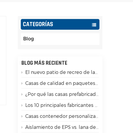
Español
Português
CATEGORÍAS
Türk
Blog
Ελληνικά
Indonesia
BLOG MÁS RECIENTE
El nuevo patio de recreo de la Generación Z: convertir los contenedores modulares en moneda social
عربي
Casas de calidad en paquetes planos: ¡15 diferencias clave que debes tener en cuenta!
¿Por qué las casas prefabricadas de contenedores tienen buena resistencia a los terremotos?
y
Los 10 principales fabricantes de casas contenedor en China
e
Casas contenedor personalizadas para glamping de lujo
Aislamiento de EPS vs. lana de roca