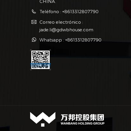
CHINA.
soste
expan
Teléfono : +8613312807790
hotel
Correo electrónico :
lujos
Hotel
jade.li@gdwbhouse.com
creat
Whatsapp : +8613312807790
conte
hués
soste
ofrec
el co
asequ
opció
perso
poten
mient
arqui
como
pres