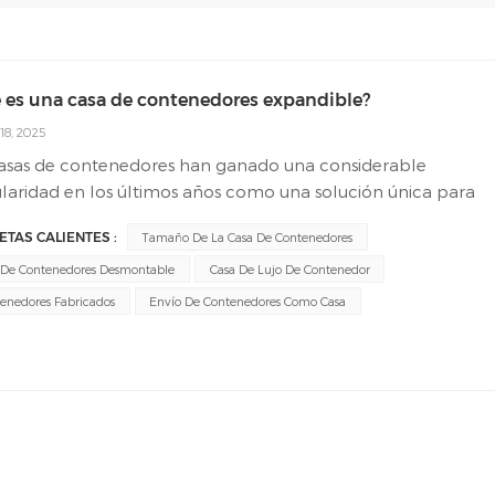
 es una casa de contenedores expandible?
18, 2025
casas de contenedores han ganado una considerable
aridad en los últimos años como una solución única para
ecesidades de vivienda. Entre varios tipos de casas de
ETAS CALIENTES :
Tamaño De La Casa De Contenedores
enedores, el concepto de "casas de contenedores
dibles"Ha surgido, ofreciendo posibles ventajas en términos
 De Contenedores Desmontable
Casa De Lujo De Contenedor
exibilidad, asequibilidad y sostenibilidad. En este artículo,
enedores Fabricados
Envío De Contenedores Como Casa
undizaremos en el mundo de las casas de contenedores
ndibles, abordando preguntas comunes, destacando sus
icios y explorando las diversas aplicaciones en arquitectura 
talidad.1. ¿Qué es una casa de contenedores expandible?
asa de contenedores expandible es un tipo de estructura d
nda modular creada al convertir contenedores de envío
dar en espacios de vida que se pueden ampliar o contratar