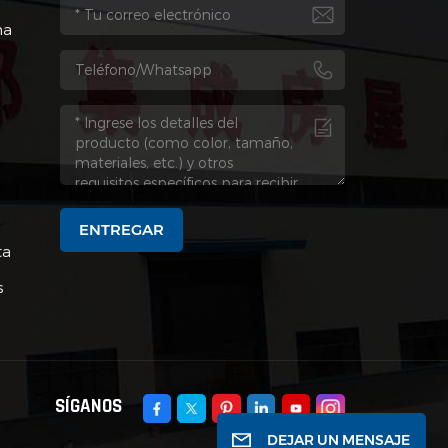
a
na
ENTREGAR
ta
s
SÍGANOS
DEJAR UN MENSAJE