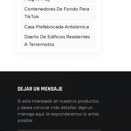
Contenedores De Fondo Para
TikTok
Casa Prefabricada Antisísmica
s
Diseño De Edificios Resistentes
A Terremotos
DEJAR UN MENSAJE
Si está interesado en nuestros productos
y desea conocer más detalles, deje un
mensaje aquí, le responderemos lo antes
posible.