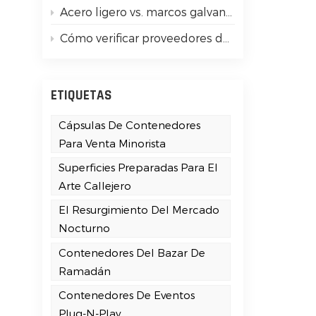
d
Acero ligero vs. marcos galvanizados de alta resistencia: Guía sencilla para principiantes
Cómo verificar proveedores de casas contenedor con certificación ISO 9001
e
ETIQUETAS
Cápsulas De Contenedores
Para Venta Minorista
Superficies Preparadas Para El
Arte Callejero
El Resurgimiento Del Mercado
Nocturno
Contenedores Del Bazar De
Ramadán
Contenedores De Eventos
Plug-N-Play