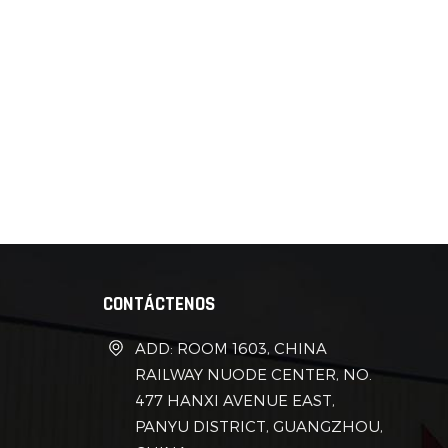
simp
conte
opci
aloja
recic
expan
nuevo
permi
puede
consu
Diver
expan
CONTÁCTENOS
mundo
arqui
ADD: ROOM 1603, CHINA
impre
RAILWAY NUODE CENTER, NO.
la ar
477 HANXI AVENUE EAST,
aprov
PANYU DISTRICT, GUANGZHOU,
diseñ