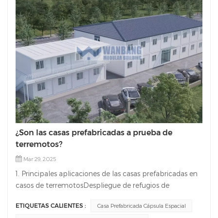
¿Son las casas prefabricadas a prueba de
terremotos?
Mar 29, 2025
1. Principales aplicaciones de las casas prefabricadas en
casos de terremotosDespliegue de refugios de
emergenciaMontaje rápido dentro de las 72 horas
ETIQUETAS CALIENTES :
Casa Prefabricada Cápsula Espacial
posteriores al desastre para proporcionar alojamiento